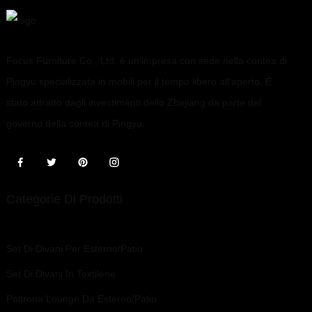
Focus Furniture Co., Ltd. è un'impresa con sede nella contea di
Pingyu specializzata in mobili per il tempo libero all'aperto. È
stato attratto dagli investimenti dello Zhejiang da parte del
governo della contea di Pingyu.
Categorie Di Prodotti
Set Di Divani Per Esterno/patio
Set Di Divani In Textilene
Poltrona Lounge Da Esterno/patio